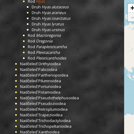
Rod
Hyas
Druh
Hyas alutaceus
Druh
Hyas araneus
Druh
Hyas coarctatus
Druh
Hyas lyratus
Druh
Hyas ursinus
Rod
Macroregonia
Rod
Oregonia
Rod
Parapleisticantha
Rod
Pleistacantha
Rod
Pleisticanthoides
Nadčeleď
Orithyioidea
Nadčeleď
Palicoidea
Nadčeleď
Parthenopoidea
Nadčeleď
Pilumnoidea
Nadčeleď
Portunoidea
Nadčeleď
Potamoidea
Nadčeleď
Pseudothelphusoidea
Nadčeleď
Pseudozioidea
Nadčeleď
Retroplumoidea
Nadčeleď
Trapezioidea
Nadčeleď
Trichodactyloidea
Nadčeleď
Trichopeltarioidea
Nadčeleď
Xanthoidea