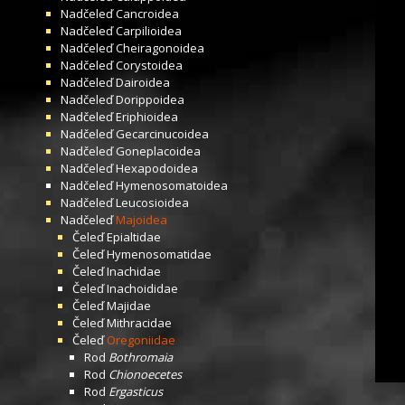
Nadčeleď
Cancroidea
Nadčeleď
Carpilioidea
Nadčeleď
Cheiragonoidea
Nadčeleď
Corystoidea
Nadčeleď
Dairoidea
Nadčeleď
Dorippoidea
Nadčeleď
Eriphioidea
Nadčeleď
Gecarcinucoidea
Nadčeleď
Goneplacoidea
Nadčeleď
Hexapodoidea
Nadčeleď
Hymenosomatoidea
Nadčeleď
Leucosioidea
Nadčeleď
Majoidea
Čeleď
Epialtidae
Čeleď
Hymenosomatidae
Čeleď
Inachidae
Čeleď
Inachoididae
Čeleď
Majidae
Čeleď
Mithracidae
Čeleď
Oregoniidae
Rod
Bothromaia
Rod
Chionoecetes
Rod
Ergasticus