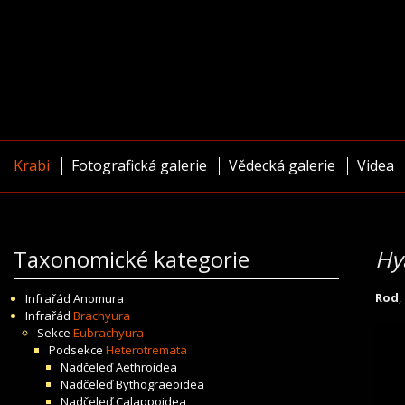
Krabi
Fotografická galerie
Vědecká galerie
Videa
Taxonomické kategorie
Hy
Rod
,
Infrařád
Anomura
Infrařád
Brachyura
Sekce
Eubrachyura
Podsekce
Heterotremata
Nadčeleď
Aethroidea
Nadčeleď
Bythograeoidea
Nadčeleď
Calappoidea