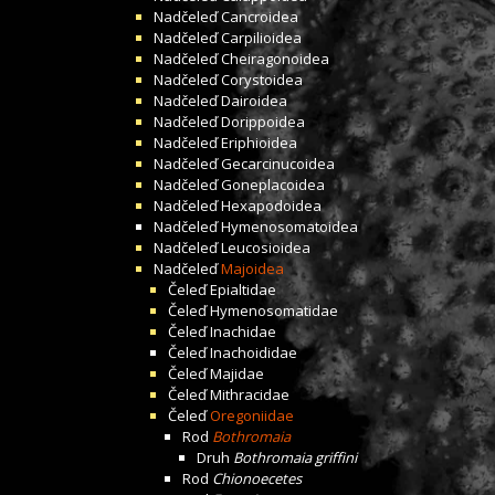
Nadčeleď
Cancroidea
Nadčeleď
Carpilioidea
Nadčeleď
Cheiragonoidea
Nadčeleď
Corystoidea
Nadčeleď
Dairoidea
Nadčeleď
Dorippoidea
Nadčeleď
Eriphioidea
Nadčeleď
Gecarcinucoidea
Nadčeleď
Goneplacoidea
Nadčeleď
Hexapodoidea
Nadčeleď
Hymenosomatoidea
Nadčeleď
Leucosioidea
Nadčeleď
Majoidea
Čeleď
Epialtidae
Čeleď
Hymenosomatidae
Čeleď
Inachidae
Čeleď
Inachoididae
Čeleď
Majidae
Čeleď
Mithracidae
Čeleď
Oregoniidae
Rod
Bothromaia
Druh
Bothromaia griffini
Rod
Chionoecetes