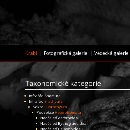
Krabi
Fotografická galerie
Vědecká galerie
Taxonomické kategorie
Infrařád
Anomura
Infrařád
Brachyura
Sekce
Eubrachyura
Podsekce
Heterotremata
Nadčeleď
Aethroidea
Nadčeleď
Bythograeoidea
Nadčeleď
Calappoidea