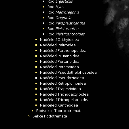
Rod
Ergasticus
Rod
Hyas
Rod
Macroregonia
Rod
Oregonia
Rod
Parapleisticantha
Rod
Pleistacantha
Rod
Pleisticanthoides
Nadčeleď
Orithyioidea
Nadčeleď
Palicoidea
Nadčeleď
Parthenopoidea
Nadčeleď
Pilumnoidea
Nadčeleď
Portunoidea
Nadčeleď
Potamoidea
Nadčeleď
Pseudothelphusoidea
Nadčeleď
Pseudozioidea
Nadčeleď
Retroplumoidea
Nadčeleď
Trapezioidea
Nadčeleď
Trichodactyloidea
Nadčeleď
Trichopeltarioidea
Nadčeleď
Xanthoidea
Podsekce
Thoracotremata
Sekce
Podotremata