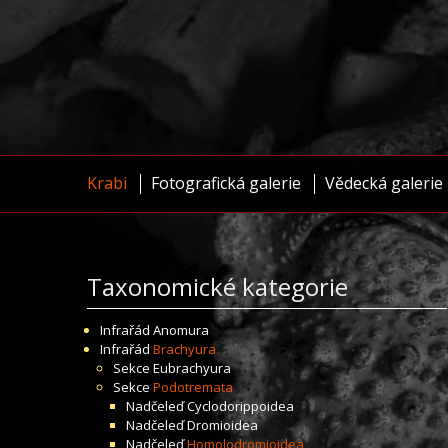
Krabi
Fotografická galerie
Vědecká galerie
Taxonomické kategorie
Infrařád
Anomura
Infrařád
Brachyura
Sekce
Eubrachyura
Sekce
Podotremata
Nadčeleď
Cyclodorippoidea
Nadčeleď
Dromioidea
Nadčeleď
Homolodromioidea