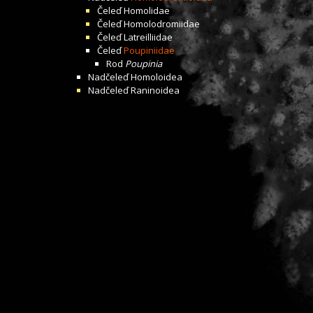
Čeleď
Homolidae
Čeleď
Homolodromiidae
Čeleď
Latreilliidae
Čeleď
Poupiniidae
Rod
Poupinia
Nadčeleď
Homoloidea
Nadčeleď
Raninoidea