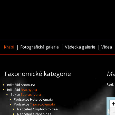
Krabi
Fotografická galerie
Vědecká galerie
Videa
Taxonomické kategorie
Ma
Rod
,
Infrařád
Anomura
Infrařád
Brachyura
Sekce
Eubrachyura
Podsekce
Heterotremata
Podsekce
Thoracotremata
Nadčeleď
Cryptochiroidea
Nadčeleď
Grapsoidea