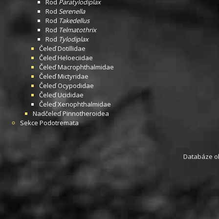
Rod
Paratylodiplax
Rod
Serenella
Rod
Takedellus
Rod
Telmatothrix
Rod
Tylodiplax
Čeleď
Dotillidae
Čeleď
Heloeciidae
Čeleď
Macrophthalmidae
Čeleď
Mictyridae
Čeleď
Ocypodidae
Čeleď
Ucididae
Čeleď
Xenophthalmidae
Nadčeleď
Pinnotheroidea
Sekce
Podotremata
Databáze obs