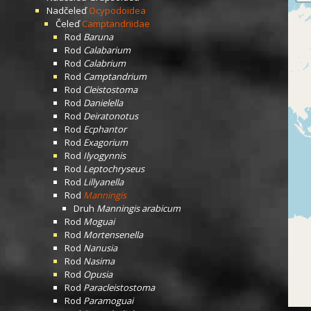
Nadčeleď
Ocypodoidea
Čeleď
Camptandriidae
Rod
Baruna
Rod
Calabarium
Rod
Calabrium
Rod
Camptandrium
Rod
Cleistostoma
Rod
Danielella
Rod
Deiratonotus
Rod
Ecphantor
Rod
Exagorium
Rod
Ilyogynnis
Rod
Leptochryseus
Rod
Lillyanella
Rod
Manningis
Druh
Manningis arabicum
Rod
Moguai
Rod
Mortensenella
Rod
Nanusia
Rod
Nasima
Rod
Opusia
Rod
Paracleistostoma
Rod
Paramoguai