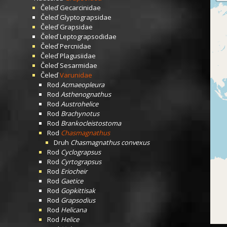
Čeleď
Gecarcinidae
Čeleď
Glyptograpsidae
Čeleď
Grapsidae
Čeleď
Leptograpsodidae
Čeleď
Percnidae
Čeleď
Plagusiidae
Čeleď
Sesarmidae
Čeleď
Varunidae
Rod
Acmaeopleura
Rod
Asthenognathus
Rod
Austrohelice
Rod
Brachynotus
Rod
Brankocleistostoma
Rod
Chasmagnathus
Druh
Chasmagnathus convexus
Rod
Cyclograpsus
Rod
Cyrtograpsus
Rod
Eriocheir
Rod
Gaetice
Rod
Gopkittisak
Rod
Grapsodius
Rod
Helicana
Rod
Helice