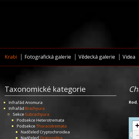
Krabi
Fotografická galerie
Vědecká galerie
Videa
Taxonomické kategorie
Ch
Rod
,
Infrařád
Anomura
Infrařád
Brachyura
Sekce
Eubrachyura
Podsekce
Heterotremata
Podsekce
Thoracotremata
Nadčeleď
Cryptochiroidea
Nadčeleď
Grapsoidea