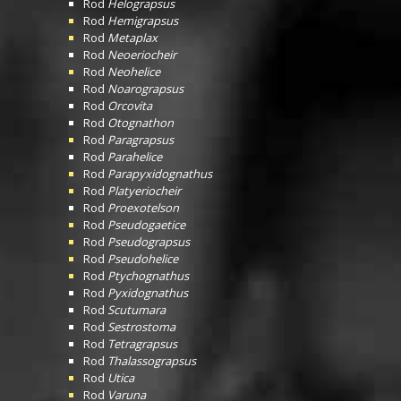
Rod
Helograpsus
Rod
Hemigrapsus
Rod
Metaplax
Rod
Neoeriocheir
Rod
Neohelice
Rod
Noarograpsus
Rod
Orcovita
Rod
Otognathon
Rod
Paragrapsus
Rod
Parahelice
Rod
Parapyxidognathus
Rod
Platyeriocheir
Rod
Proexotelson
Rod
Pseudogaetice
Rod
Pseudograpsus
Rod
Pseudohelice
Rod
Ptychognathus
Rod
Pyxidognathus
Rod
Scutumara
Rod
Sestrostoma
Rod
Tetragrapsus
Rod
Thalassograpsus
Rod
Utica
Rod
Varuna