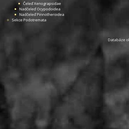
Čeleď
Xenograpsidae
Nadčeleď
Ocypodoidea
Nadčeleď
Pinnotheroidea
Sekce
Podotremata
Databáze obs