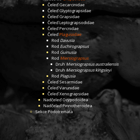
Čeleď
Gecarcinidae
Čeleď
Glyptograpsidae
Čeleď
Grapsidae
Čeleď
Leptograpsodidae
Čeleď
Percnidae
Čeleď
Plagusiidae
Rod
Davusia
Rod
Euchirograpsus
Rod
Guinusia
Rod
Miersiograpsus
Druh
Miersiograpsus australiensis
Druh
Miersiograpsus kingsleyi
Rod
Plagusia
Čeleď
Sesarmidae
Čeleď
Varunidae
Čeleď
Xenograpsidae
Nadčeleď
Ocypodoidea
Nadčeleď
Pinnotheroidea
Sekce
Podotremata