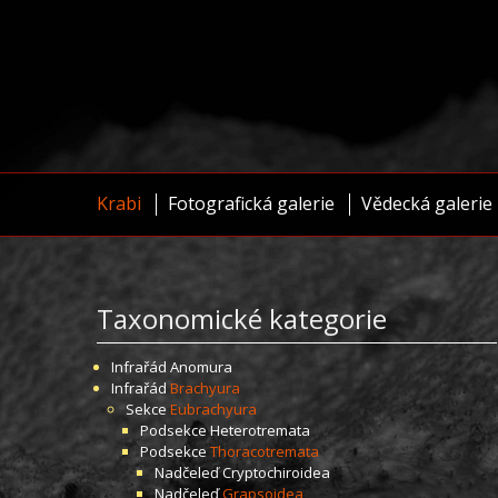
Krabi
Fotografická galerie
Vědecká galerie
Taxonomické kategorie
Infrařád
Anomura
Infrařád
Brachyura
Sekce
Eubrachyura
Podsekce
Heterotremata
Podsekce
Thoracotremata
Nadčeleď
Cryptochiroidea
Nadčeleď
Grapsoidea