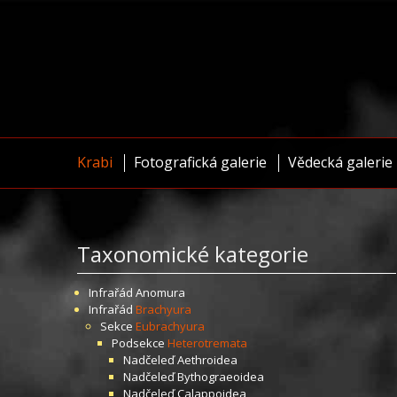
Krabi
Fotografická galerie
Vědecká galerie
Taxonomické kategorie
Infrařád
Anomura
Infrařád
Brachyura
Sekce
Eubrachyura
Podsekce
Heterotremata
Nadčeleď
Aethroidea
Nadčeleď
Bythograeoidea
Nadčeleď
Calappoidea