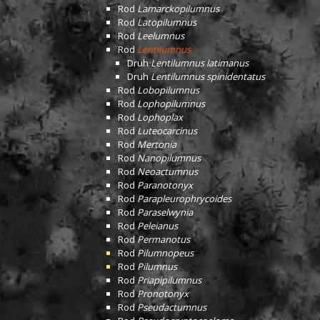
Rod
Lamarckopilumnus
Rod
Latopilumnus
Rod
Leelumnus
Rod
Lentilumnus
Druh
Lentilumnus latimanus
Druh
Lentilumnus spinidentatus
Rod
Lobopilumnus
Rod
Lophopilumnus
Rod
Lophoplax
Rod
Luteocarcinus
Rod
Mertonia
Rod
Nanopilumnus
Rod
Neoactumnus
Rod
Paranotonyx
Rod
Parapleurophrycoides
Rod
Paraselwynia
Rod
Peleianus
Rod
Permanotus
Rod
Pilumnopeus
Rod
Pilumnus
Rod
Priapipilumnus
Rod
Pronotonyx
Rod
Pseudactumnus