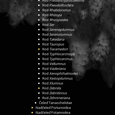
Rod
Pseudocryptocoeloma
Rod
Pseudolitochira
Rod
Rhabdonotus
Rod
Rhizopa
Rod
Rhizopoides
Rod
Ser
Rod
Serenepilumnus
Rod
Serenolumnus
Rod
Takedana
Rod
Tauropus
Rod
Tiaramedon
Rod
Typhlocarcinops
Rod
Typhlocarcinus
Rod
Vellumnus
Rod
Viaderiana
Rod
Xenophthalmodes
Rod
Xestopilumnus
Rod
Xlumnus
Rod
Zebrida
Rod
Zebridonus
Rod
Zehntneriana
Čeleď
Tanaochelidae
Nadčeleď
Portunoidea
Nadčeleď
Potamoidea