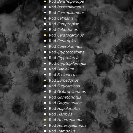
Rod
Benthopanope
Rod
Bossapilumnus
Rod
Caecopilumnus
Rod
Calmania
Rod
Camptoplax
Rod
Cebudonus
Rod
Ceratocarcinus
Rod
Ceratoplax
Rod
Colerolumnus
Rod
Cryptocoeloma
Rod
Cryptolutea
Rod
Cryptopilumnus
Rod
Danielum
Rod
Echinoecus
Rod
Eumedonus
Rod
Eurycarcinus
Rod
Glabropilumnus
Rod
Gonatonotus
Rod
Gorgonariana
Rod
Hapalonotus
Rod
Harrovia
Rod
Heteropanope
Rod
Heteropilumnus
Rod
Itampolus