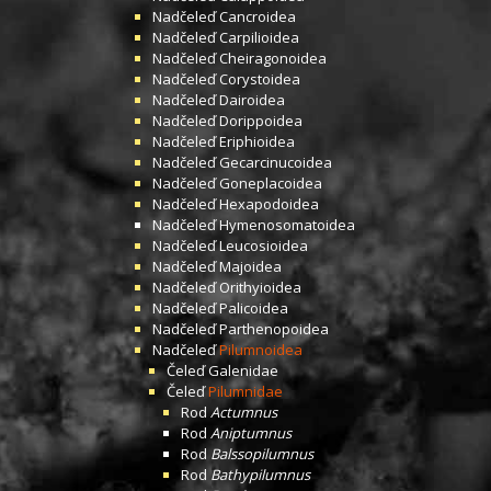
Nadčeleď
Cancroidea
Nadčeleď
Carpilioidea
Nadčeleď
Cheiragonoidea
Nadčeleď
Corystoidea
Nadčeleď
Dairoidea
Nadčeleď
Dorippoidea
Nadčeleď
Eriphioidea
Nadčeleď
Gecarcinucoidea
Nadčeleď
Goneplacoidea
Nadčeleď
Hexapodoidea
Nadčeleď
Hymenosomatoidea
Nadčeleď
Leucosioidea
Nadčeleď
Majoidea
Nadčeleď
Orithyioidea
Nadčeleď
Palicoidea
Nadčeleď
Parthenopoidea
Nadčeleď
Pilumnoidea
Čeleď
Galenidae
Čeleď
Pilumnidae
Rod
Actumnus
Rod
Aniptumnus
Rod
Balssopilumnus
Rod
Bathypilumnus