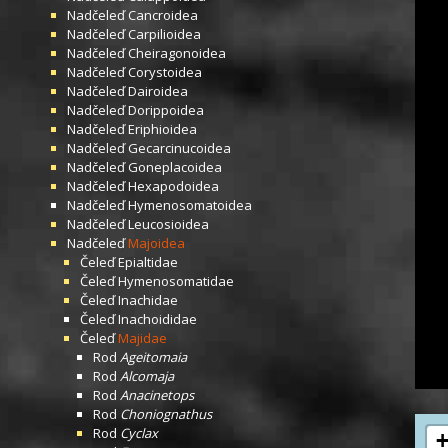
Nadčeleď
Cancroidea
Nadčeleď
Carpilioidea
Nadčeleď
Cheiragonoidea
Nadčeleď
Corystoidea
Nadčeleď
Dairoidea
Nadčeleď
Dorippoidea
Nadčeleď
Eriphioidea
Nadčeleď
Gecarcinucoidea
Nadčeleď
Goneplacoidea
Nadčeleď
Hexapodoidea
Nadčeleď
Hymenosomatoidea
Nadčeleď
Leucosioidea
Nadčeleď
Majoidea
Čeleď
Epialtidae
Čeleď
Hymenosomatidae
Čeleď
Inachidae
Čeleď
Inachoididae
Čeleď
Majidae
Rod
Ageitomaia
Rod
Alcomaja
Rod
Anacinetops
Rod
Choniognathus
Rod
Cyclax