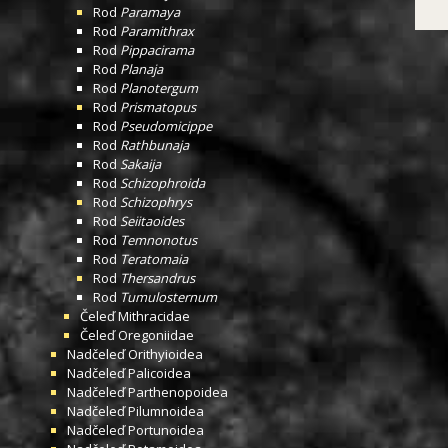
Rod
Paramaya
Rod
Paramithrax
Rod
Pippacirama
Rod
Planaja
Rod
Planotergum
Rod
Prismatopus
Rod
Pseudomicippe
Rod
Rathbunaja
Rod
Sakaija
Rod
Schizophroida
Rod
Schizophrys
Rod
Seiitaoides
Rod
Temnonotus
Rod
Teratomaia
Rod
Thersandrus
Rod
Tumulosternum
Čeleď
Mithracidae
Čeleď
Oregoniidae
Nadčeleď
Orithyioidea
Nadčeleď
Palicoidea
Nadčeleď
Parthenopoidea
Nadčeleď
Pilumnoidea
Nadčeleď
Portunoidea