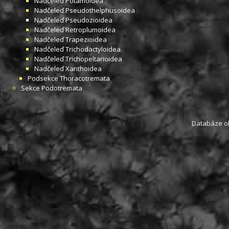
Nadčeleď
Potamoidea
Nadčeleď
Pseudothelphusoidea
Nadčeleď
Pseudozioidea
Nadčeleď
Retroplumoidea
Nadčeleď
Trapezioidea
Nadčeleď
Trichodactyloidea
Nadčeleď
Trichopeltarioidea
Nadčeleď
Xanthoidea
Podsekce
Thoracotremata
Sekce
Podotremata
Databáze obs