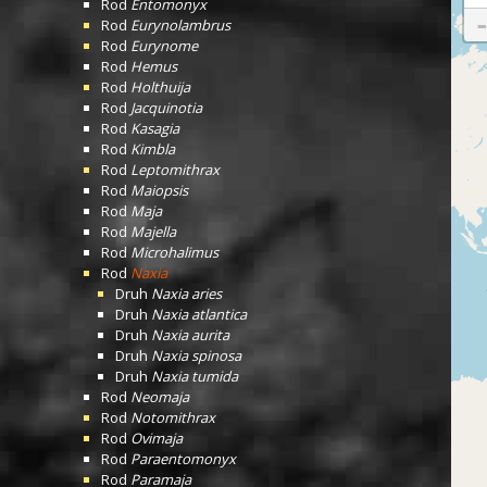
Rod
Entomonyx
Rod
Eurynolambrus
Rod
Eurynome
Rod
Hemus
Rod
Holthuija
Rod
Jacquinotia
Rod
Kasagia
Rod
Kimbla
Rod
Leptomithrax
Rod
Maiopsis
Rod
Maja
Rod
Majella
Rod
Microhalimus
Rod
Naxia
Druh
Naxia aries
Druh
Naxia atlantica
Druh
Naxia aurita
Druh
Naxia spinosa
Druh
Naxia tumida
Rod
Neomaja
Rod
Notomithrax
Rod
Ovimaja
Rod
Paraentomonyx
Rod
Paramaja