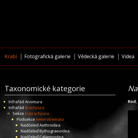
Krabi
Fotografická galerie
Vědecká galerie
Videa
Taxonomické kategorie
Na
Rod
,
Infrařád
Anomura
Infrařád
Brachyura
Sekce
Eubrachyura
Podsekce
Heterotremata
Nadčeleď
Aethroidea
Nadčeleď
Bythograeoidea
Nadčeleď
Calappoidea