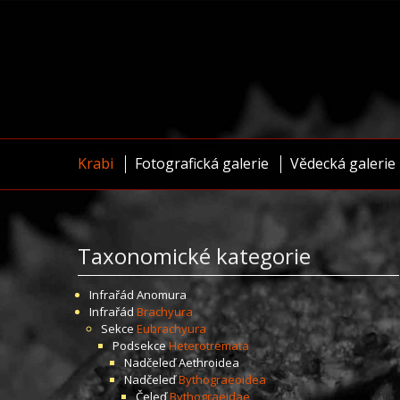
Krabi
Fotografická galerie
Vědecká galerie
Taxonomické kategorie
Infrařád
Anomura
Infrařád
Brachyura
Sekce
Eubrachyura
Podsekce
Heterotremata
Nadčeleď
Aethroidea
Nadčeleď
Bythograeoidea
Čeleď
Bythograeidae