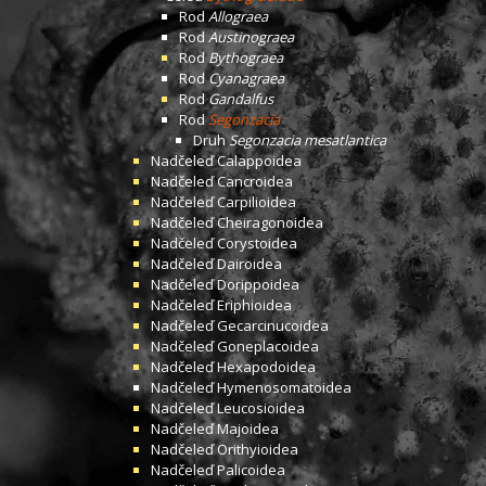
Rod
Allograea
Rod
Austinograea
Rod
Bythograea
Rod
Cyanagraea
Rod
Gandalfus
Rod
Segonzacia
Druh
Segonzacia mesatlantica
Nadčeleď
Calappoidea
Nadčeleď
Cancroidea
Nadčeleď
Carpilioidea
Nadčeleď
Cheiragonoidea
Nadčeleď
Corystoidea
Nadčeleď
Dairoidea
Nadčeleď
Dorippoidea
Nadčeleď
Eriphioidea
Nadčeleď
Gecarcinucoidea
Nadčeleď
Goneplacoidea
Nadčeleď
Hexapodoidea
Nadčeleď
Hymenosomatoidea
Nadčeleď
Leucosioidea
Nadčeleď
Majoidea
Nadčeleď
Orithyioidea
Nadčeleď
Palicoidea