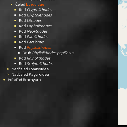
Čeleď
Lithodidae
Rod
Cryptolithodes
Rod
Glyptolithodes
Rod
Lithodes
Rod
Lopholithodes
Rod
Neolithodes
Rod
Paralithodes
Rod
Paralomis
Rod
Phyllolithodes
Druh
Phyllolithodes papillosus
Rod
Rhinolithodes
Rod
Sculptolithodes
Nadčeleď
Lomisoidea
Nadčeleď
Paguroidea
Infrařád
Brachyura