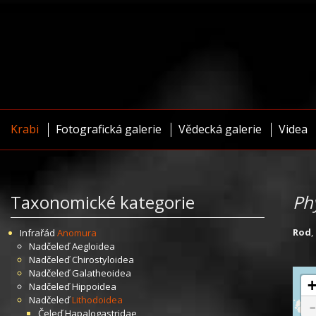
Krabi
Fotografická galerie
Vědecká galerie
Videa
Taxonomické kategorie
Ph
Rod
,
Infrařád
Anomura
Nadčeleď
Aegloidea
Nadčeleď
Chirostyloidea
Nadčeleď
Galatheoidea
Nadčeleď
Hippoidea
Nadčeleď
Lithodoidea
Čeleď
Hapalogastridae