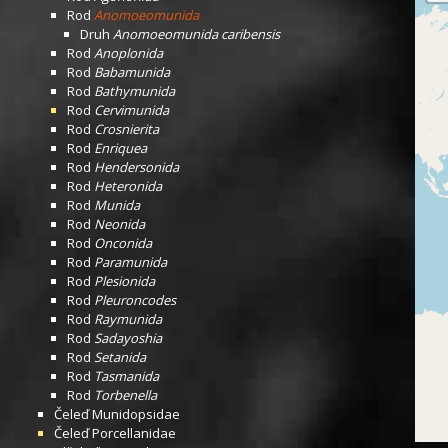
Rod
Anomoeomunida
Druh
Anomoeomunida caribensis
Rod
Anoplonida
Rod
Babamunida
Rod
Bathymunida
Rod
Cervimunida
Rod
Crosnierita
Rod
Enriquea
Rod
Hendersonida
Rod
Heteronida
Rod
Munida
Rod
Neonida
Rod
Onconida
Rod
Paramunida
Rod
Plesionida
Rod
Pleuroncodes
Rod
Raymunida
Rod
Sadayoshia
Rod
Setanida
Rod
Tasmanida
Rod
Torbenella
Čeleď
Munidopsidae
Čeleď
Porcellanidae