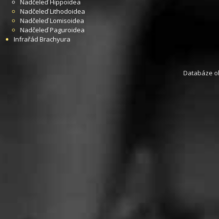
Nadčeleď
Hippoidea
Nadčeleď
Lithodoidea
Nadčeleď
Lomisoidea
Nadčeleď
Paguroidea
Infrařád
Brachyura
Databáze obs