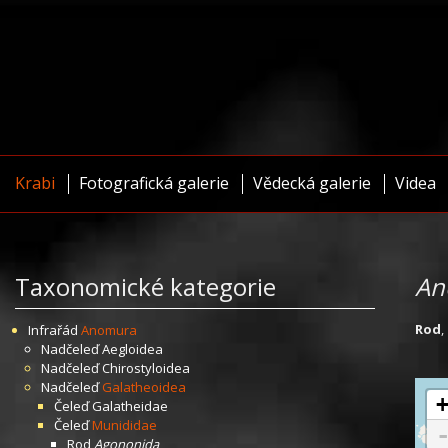
Krabi
Fotografická galerie
Vědecká galerie
Videa
Taxonomické kategorie
An
Rod
,
Infrařád
Anomura
Nadčeleď
Aegloidea
Nadčeleď
Chirostyloidea
Nadčeleď
Galatheoidea
Čeleď
Galatheidae
Čeleď
Munididae
Rod
Agononida